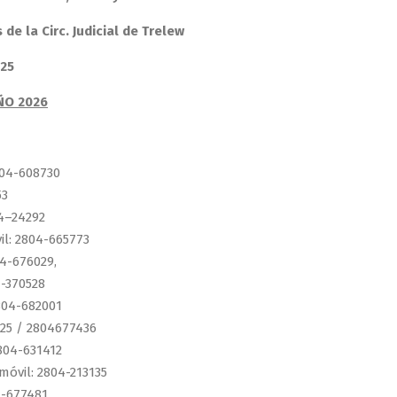
e la Circ. Judicial de Trelew
25
ÑO 2026
804-608730
53
04–24292
vil: 2804-665773
04-676029,
4-370528
2804-682001
0725 / 2804677436
2804-631412
 móvil: 2804-213135
4-677481