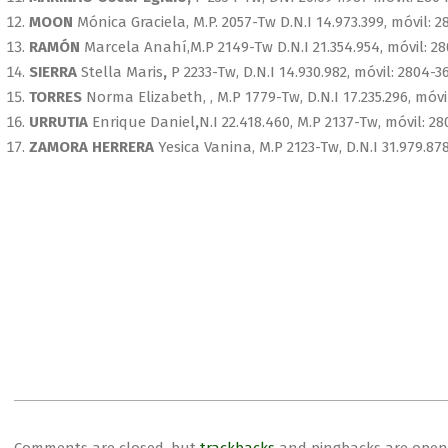
MOON
Mónica Graciela, M.P. 2057-Tw D.N.I 14.973.399, móvil: 
RAMÓN
Marcela Anahí,M.P 2149-Tw D.N.I 21.354.954, móvil: 2
SIERRA
Stella Maris
,
P 2233-Tw, D.N.I 14.930.982, móvil: 2804-3
TORRES
Norma Elizabeth, , M.P 1779-Tw, D.N.I 17.235.296, móv
URRUTIA
Enrique Daniel
,
N.I 22.418.460, M.P 2137-Tw, móvil: 2
ZAMORA HERRERA
Yesica Vanina, M.P 2123-Tw, D.N.I 31.979.878