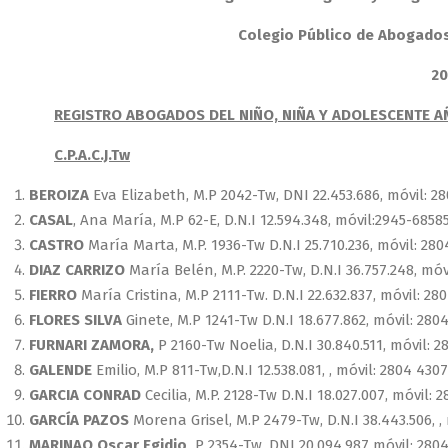
Colegio Público de Abogados d
20
REGISTRO ABOGADOS DEL NIÑO, NIÑA Y ADOLESCENTE A
C.P.A.C.J.Tw
BEROIZA
Eva Elizabeth, M.P 2042-Tw, DNI 22.453.686, móvil: 2
CASAL
, Ana María, M.P 62-E, D.N.I 12.594.348, móvil:2945-6858
CASTRO
María Marta, M.P. 1936-Tw D.N.I 25.710.236, móvil: 28
DIAZ CARRIZO
María Belén, M.P. 2220-Tw, D.N.I 36.757.248, mó
FIERRO
María Cristina, M.P 2111-Tw. D.N.I 22.632.837, móvil: 28
FLORES SILVA
Ginete, M.P 1241-Tw D.N.I 18.677.862, móvil: 280
FURNARI ZAMORA,
P 2160-Tw Noelia, D.N.I 30.840.511, móvil: 
GALENDE
Emilio, M.P 811-Tw,D.N.I 12.538.081, , móvil: 2804 43
GARCIA CONRAD
Cecilia, M.P. 2128-Tw D.N.I 18.027.007, móvil: 
GARCÍA PAZOS
Morena Grisel, M.P 2479-Tw, D.N.I 38.443.506, ,
MARINAO Oscar Egidio,
P 2354-Tw, DNI 20.094.987 móvil: 280