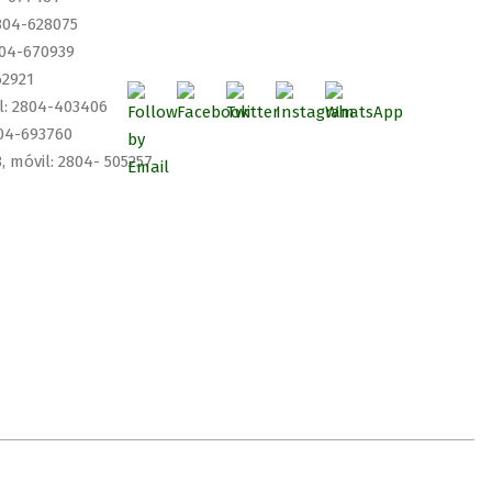
2804-628075
804-670939
62921
il: 2804-403406
804-693760
, móvil: 2804- 505257