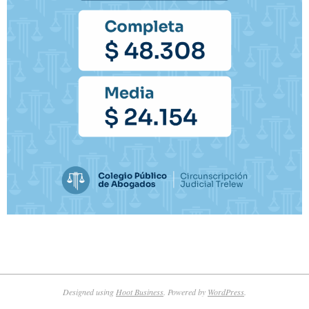
Designed using
Hoot Business
. Powered by
WordPress
.